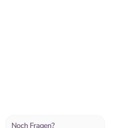
Kassenleistung oder 
Premiumversorgung
Krankenkassen-Prothesen
 bieten meist nur 
begrenzten Halt und Komfort.
Mit einer 
implantatgestützten Prothese
investieren Sie in deutlich mehr Stabilität, 
Lebensqualität und Zahngesundheit.
Prothesenstabilisierung mit Implantaten
Rosental, nahe Velden und Ferlach
Noch Fragen?